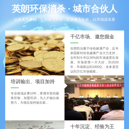
英朗环保消杀 ·
城市合伙人
以务实为基础，以创新为导向，以质量为生命，以市场谋发展
千亿市场、邀您掘金
虫害防治属于绿色健康产业，近年
来国家对绿色健康产业大力支持，
去年到今年以30%的市场速度在发
展。市场形势一片大好，到2020
年，市场将达到1800亿，未来甚至
达到万亿市场规模...
培训输出、项目加持
专业领域从事10年，掌握丰富的服
务经验，加盟培训，为人才输出做
努力，为项目加持做后盾...
十年沉淀、经验为王