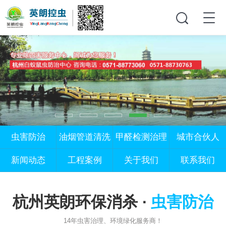
虫害防治
油烟管道清洗
甲醛检测治理
城市合伙人
新闻动态
工程案例
关于我们
联系我们
杭州英朗环保消杀 ·
虫害防治
14年虫害治理、环境绿化服务商！